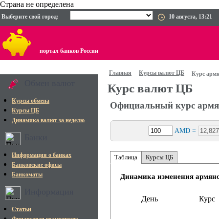
Страна не определена
Выберите свой город:
10 августа, 13:21
портал банков России
Главная
Курсы валют ЦБ
Курс армя
Обмен валют
Курс валют ЦБ
Курсы обмена
Официальный курс армя
Курсы ЦБ
Динамика валют за неделю
AMD =
Банки
Информация о банках
Таблица
Курсы ЦБ
Банковские офисы
Банкоматы
Динамика изменения армянс
Информация
День
Курс
Статьи